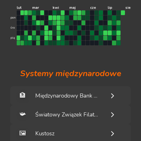
lut
mar
kwi
maj
cze
lip
sie
pon
śro
pią
Systemy międzynarodowe
🏦
Międzynarodowy Bank Pollinu
📯
Światowy Związek Filatelistyczny
🖼️
Kustosz